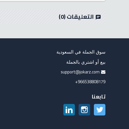
التعليقات
(0)
chat
سوق الجملة في السعودية
بيع أو اشتري بالجملة
support@jokarz.com
966538808179+
تابعنا
تويتر
انستغرام
لينكدين