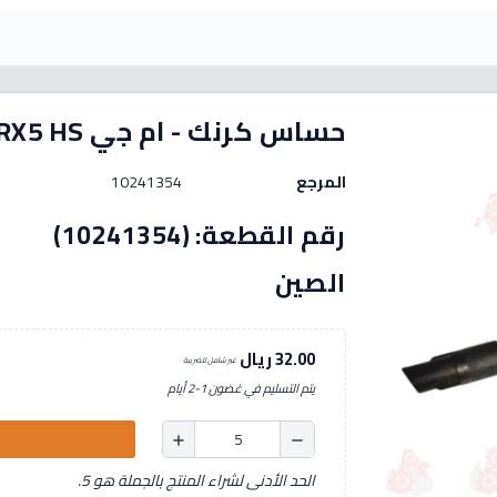
حساس كرنك - ام جي MG-RX5 HS
المرجع
10241354
رقم الق
الصين
32.00 ريال
غير شامل للضريبة
يتم التسليم في غضون 1-2 أيام
add
remove
الحد الأدنى لشراء المنتج بالجملة هو 5.