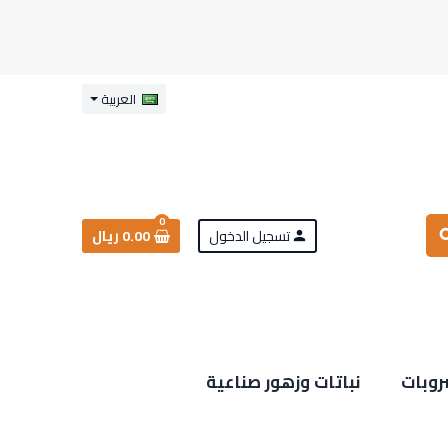
العربية
0
تسجيل الدخول
0.00 ريال
sea
person
روبات
نباتات وزهور صناعية