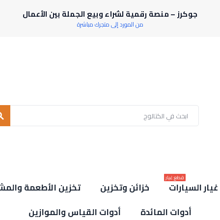
جوكرز – منصة رقمية لشراء وبيع الجملة بين الأعمال
من المورد إلى متجرك مباشرة
rch
قطع غيار
يار السيارات
خزائن وتخزين
تخزين الأطعمة والمش
أدوات المائدة
أدوات القياس والموازين