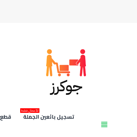
للأعمال فقط
تسجيل بائعين الجملة
قطع غ
view_headline