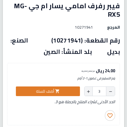
فيبر رفرف امامي يسار ام جي MG-
RX5
المرجع
10271941
رقم القطعة: (10271941) الصنع:
بديل بلد المنشأ: الصين
24.00 ريال
غير شامل للضريبة
يتم التسليم في غضون 1-2 أيام
أضف للسلة
shopping_cart
add
remove
الحد الأدنى لشراء المنتج بالجملة هو 3.
favorite_border