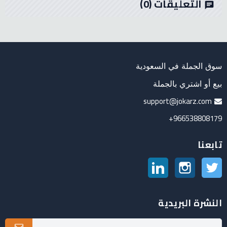
التعليقات
(0)
chat
سوق الجملة في السعودية
بيع أو اشتري بالجملة
support@jokarz.com
966538808179+
تابعنا
تويتر
انستغرام
لينكدين
النشرة البريدية