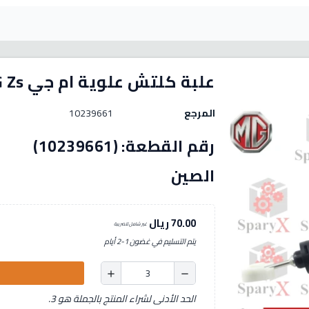
علبة كلتش علوية ام جي MG Zs
المرجع
10239661
رقم الق
الصين
70.00 ريال
غير شامل للضريبة
يتم التسليم في غضون 1-2 أيام
add
remove
الحد الأدنى لشراء المنتج بالجملة هو 3.