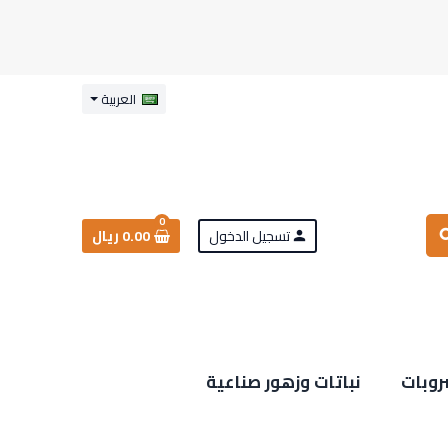
العربية
0
تسجيل الدخول
0.00 ريال
sea
person
روبات
نباتات وزهور صناعية