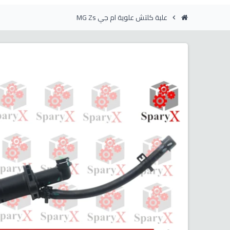
علبة كلتش علوية ام جي MG Zs
chevron_right