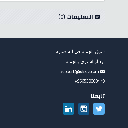
التعليقات
(0)
chat
سوق الجملة في السعودية
بيع أو اشتري بالجملة
support@jokarz.com
966538808179+
تابعنا
تويتر
انستغرام
لينكدين