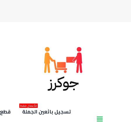
للأعمال فقط
تسجيل بائعين الجملة
قطع غ
view_headline