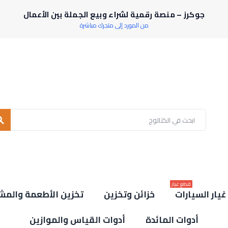
جوكرز – منصة رقمية لشراء وبيع الجملة بين الأعمال
من المورد إلى متجرك مباشرة
rch
قطع غيار
يار السيارات
خزائن وتخزين
تخزين الأطعمة والمش
أدوات المائدة
أدوات القياس والموازين