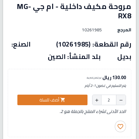
مروحة مكيف داخلية - ام جي MG-
RX8
المرجع
10261985
رقم القطعة: (10261985) الصنع:
بديل بلد المنشأ: الصين
130.00 ريال
غير شامل للضريبة
يتم التسليم في غضون 1-2 أيام
أضف للسلة
shopping_cart
add
remove
الحد الأدنى لشراء المنتج بالجملة هو 2.
favorite_border