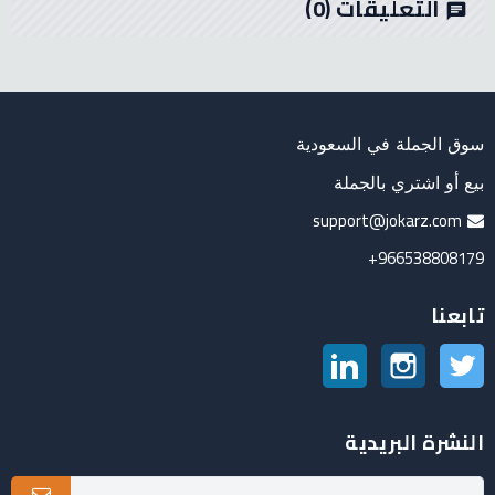
التعليقات
(0)
chat
سوق الجملة في السعودية
بيع أو اشتري بالجملة
support@jokarz.com
966538808179+
تابعنا
تويتر
انستغرام
لينكدين
النشرة البريدية