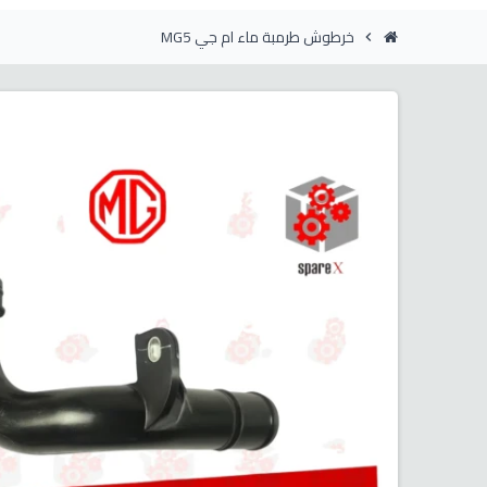
خرطوش طرمبة ماء ام جي MG5
chevron_right