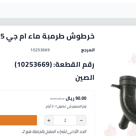
خرطوش طرمبة ماء ام جي MG5
المرجع
10253669
رقم الق
الصين
90.00 ريال
غير شامل للضريبة
يتم التسليم في غضون 1-2 أيام
add
remove
الحد الأدنى لشراء المنتج بالجملة هو 2.