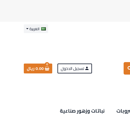
العربية
0
تسجيل الدخول
0.00 ريال
sea
person
روبات
نباتات وزهور صناعية