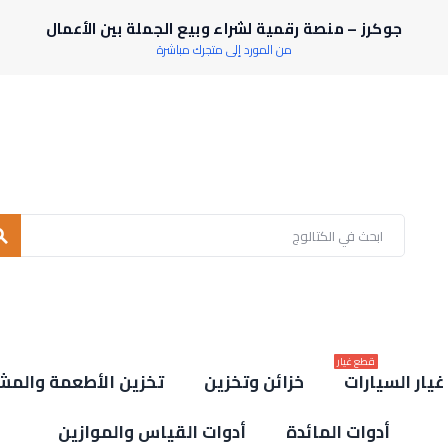
جوكرز – منصة رقمية لشراء وبيع الجملة بين الأعمال
من المورد إلى متجرك مباشرة
rch
قطع غيار
يار السيارات
خزائن وتخزين
تخزين الأطعمة والمش
أدوات المائدة
أدوات القياس والموازين