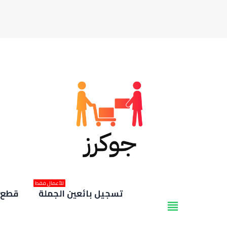
للأعمال فقط
تسجيل بائعين الجملة
قطع غ
view_headline