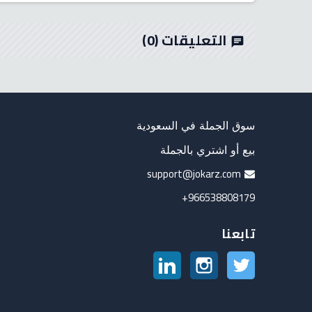
التعليقات
(0)
chat
سوق الجملة في السعودية
بيع أو اشتري بالجملة
support@jokarz.com
966538808179+
تابعنا
تويتر
انستغرام
لينكدين