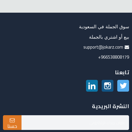
سوق الجملة في السعودية
بيع أو اشتري بالجملة
support@jokarz.com
966538808179+
تابعنا
تويتر
انستغرام
لينكدين
النشرة البريدية
حسنا