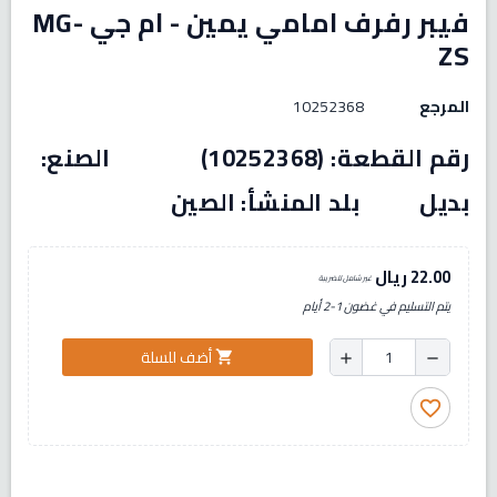
فيبر رفرف امامي يمين - ام جي MG-
ZS
المرجع
10252368
رقم القطعة: (10252368) الصنع:
بديل بلد المنشأ: الصين
22.00 ريال
غير شامل للضريبة
يتم التسليم في غضون 1-2 أيام
أضف للسلة
shopping_cart
add
remove
favorite_border