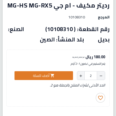
رديتر مكيف - ام جي MG-HS MG-RX5
المرجع
10108310
رقم القطعة: ( 10108310) الصنع:
بديل بلد المنشأ: الصين
180.00 ريال
غير شامل للضريبة
يتم التسليم في غضون 1-2 أيام
أضف للسلة
shopping_cart
add
remove
الحد الأدنى لشراء المنتج بالجملة هو 2.
favorite_border