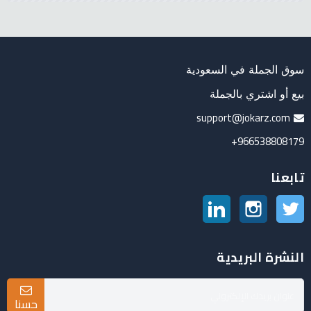
سوق الجملة في السعودية
بيع أو اشتري بالجملة
support@jokarz.com
966538808179+
تابعنا
تويتر
انستغرام
لينكدين
النشرة البريدية
حسنا