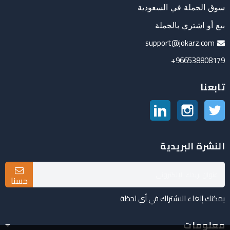
سوق الجملة في السعودية
بيع أو اشتري بالجملة
support@jokarz.com
966538808179+
تابعنا
تويتر
انستغرام
لينكدين
النشرة البريدية
حسنا
يمكنك إلغاء الاشتراك في أي لحظة
معلومات