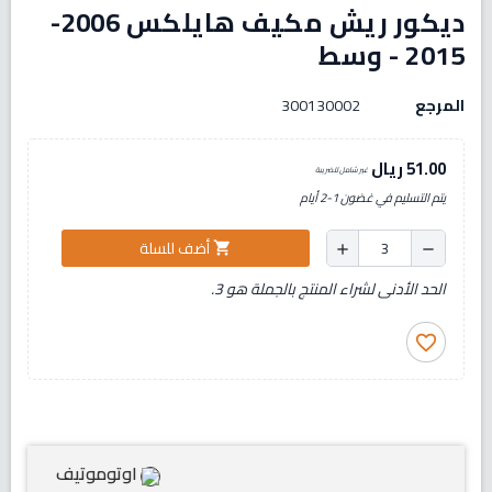
ديكور ريش مكيف هايلكس 2006-
2015 - وسط
المرجع
300130002
51.00 ريال
غير شامل للضريبة
يتم التسليم في غضون 1-2 أيام
أضف للسلة
shopping_cart
add
remove
الحد الأدنى لشراء المنتج بالجملة هو 3.
favorite_border
اوتوموتيف