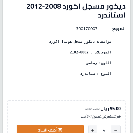
ديكور مسجل اكورد 2008-2012
استاندرد
المرجع
300170007
مواصفات ديكور مسجل هوندا اكورد
الموديلات : 2008-2012
اللون: رصاصي
النوع : ستاندرد
95.00 ريال
غير شامل للضريبة
يتم التسليم في غضون 1-2 أيام
أضف للسلة
shopping_cart
add
remove