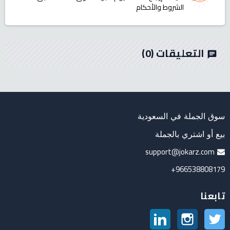
الشروط والأحكام
التعليقات
(0)
chat
سوق الجملة في السعودية
بيع أو اشتري بالجملة
support@jokarz.com
966538808179+
تابعنا
تويتر
انستغرام
لينكدين