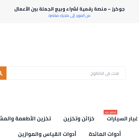
جوكرز – منصة رقمية لشراء وبيع الجملة بين الأعمال
من المورد إلى متجرك مباشرة
rch
قطع غيار
يار السيارات
خزائن وتخزين
تخزين الأطعمة والمش
أدوات المائدة
أدوات القياس والموازين