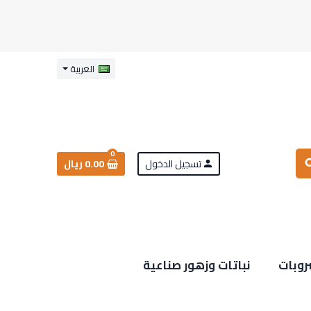
العربية
0
تسجيل الدخول
0.00 ريال
sea
person
روبات
نباتات وزهور صناعية