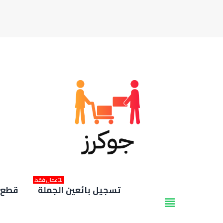
للأعمال فقط
تسجيل بائعين الجملة
قطع غ
view_headline