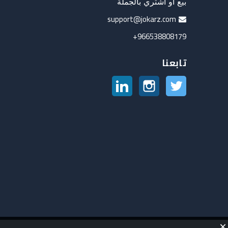
بيع أو اشتري بالجملة
support@jokarz.com
966538808179+
تابعنا
تويتر
انستغرام
لينكدين