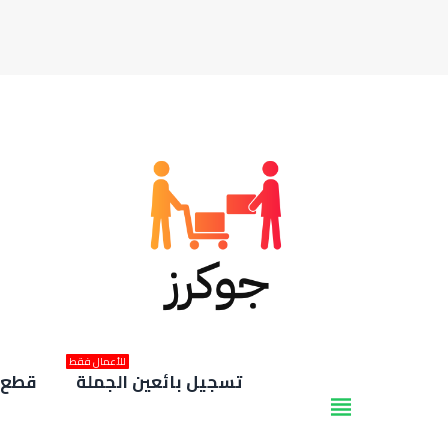
للأعمال فقط
تسجيل بائعين الجملة
قطع غ
view_headline