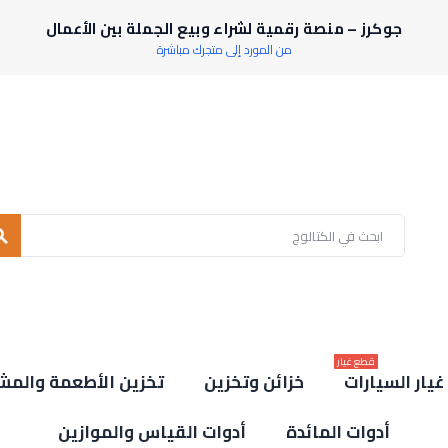
جوكرز – منصة رقمية لشراء وبيع الجملة بين الأعمال
من المورد إلى متجرك مباشرة
rch
قطع غيار
يار السيارات
خزائن وتخزين
تخزين الأطعمة والمش
أدوات المائدة
أدوات القياس والموازين