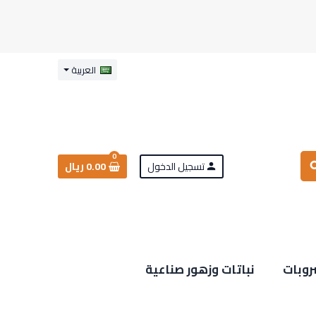
العربية
0
تسجيل الدخول
0.00 ريال
sea
person
روبات
نباتات وزهور صناعية