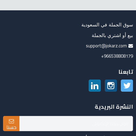
سوق الجملة في السعودية
بيع أو اشتري بالجملة
support@jokarz.com
966538808179+
تابعنا
تويتر
انستغرام
لينكدين
النشرة البريدية
حسنا