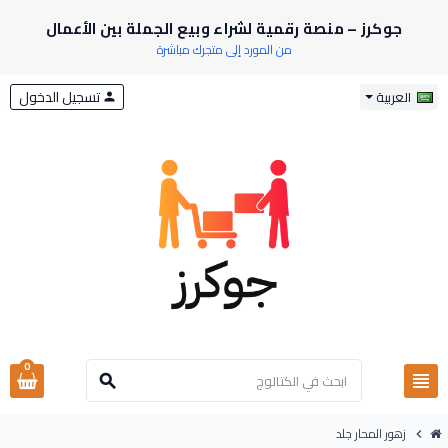
جوكرز – منصة رقمية لشراء وبيع الجملة بين الأعمال
من المورد إلى متجرك مباشرة
تسجيل الدخول
العربية
person
0
view_headline
search
زهور المحار جلد
chevron_right