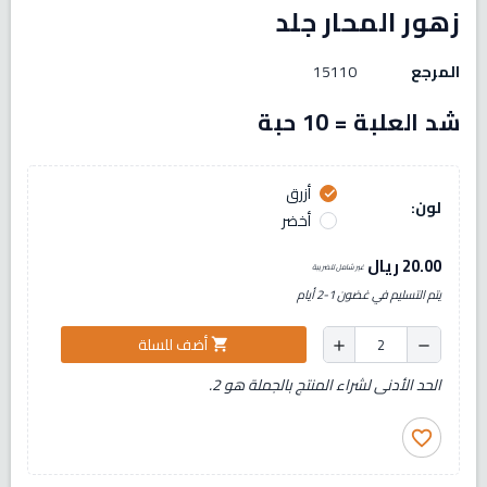
زهور المحار جلد
المرجع
15110
شد العلبة = 10 حبة
أزرق
check
لون:
أخضر
20.00 ريال
غير شامل للضريبة
يتم التسليم في غضون 1-2 أيام
أضف للسلة
shopping_cart
add
remove
الحد الأدنى لشراء المنتج بالجملة هو 2.
favorite_border