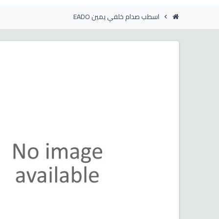
اسطب صدام خلفي يمين EADO
chevron_right