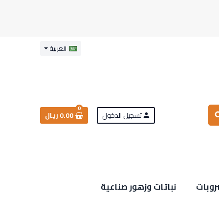
العربية
0
تسجيل الدخول
0.00 ريال
sea
person
روبات
نباتات وزهور صناعية