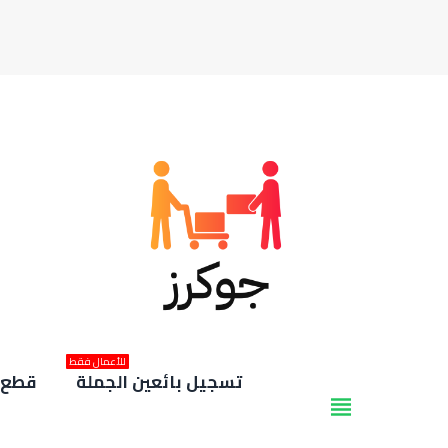
للأعمال فقط
تسجيل بائعين الجملة
قطع غ
view_headline