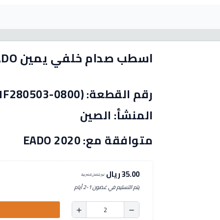
اسطب صدام خلفي يمين EADO
المنشأ: الصين
متوافقة مع: EADO 2020
35.00 ريال
غير شامل للضريبة
يتم التسليم في غضون 1-2 أيام
add
remove