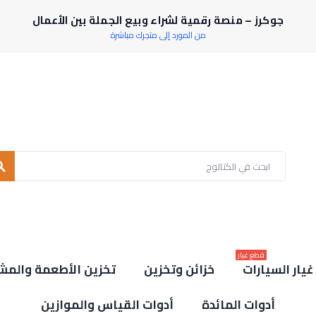
جوكرز – منصة رقمية لشراء وبيع الجملة بين الأعمال
من المورد إلى متجرك مباشرة
rch
قطع غيار
يار السيارات
خزائن وتخزين
تخزين الأطعمة والمش
أدوات المائدة
أدوات القياس والموازين