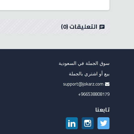
التعليقات
(0)
chat
سوق الجملة في السعودية
بيع أو اشتري بالجملة
support@jokarz.com
966538808179+
تابعنا
تويتر
انستغرام
لينكدين