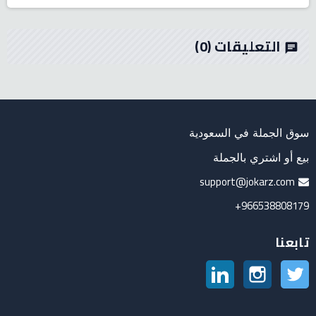
التعليقات
(0)
chat
سوق الجملة في السعودية
بيع أو اشتري بالجملة
support@jokarz.com
966538808179+
تابعنا
تويتر
انستغرام
لينكدين