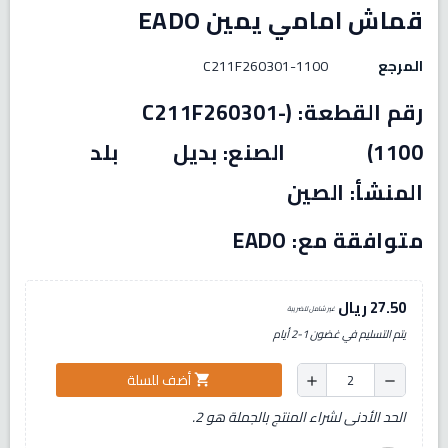
قماش امامي يمين EADO
المرجع
C211F260301-1100
رقم القطعة: (C211F260301-
1100) الصنع: بديل بلد
المنشأ: الصين
متوافقة مع: EADO
27.50 ريال
غير شامل للضريبة
يتم التسليم في غضون 1-2 أيام
أضف للسلة
shopping_cart
add
remove
الحد الأدنى لشراء المنتج بالجملة هو 2.