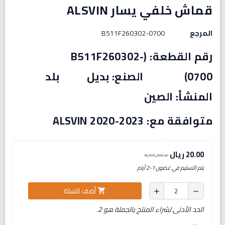
قماش خلفي يسار ALSVIN
المرجع
B511F260302-0700
رقم القطعة: (B511F260302-
0700) الصنع: بديل بلد
المنشأ: الصين
متوافقة مع: ALSVIN 2020-2023
20.00 ريال
غير شامل للضريبة
يتم التسليم في غضون 1-2 أيام
أضف للسلة
shopping_cart
add
remove
الحد الأدنى لشراء المنتج بالجملة هو 2.