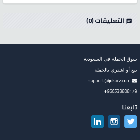
التعليقات
(0)
chat
سوق الجملة في السعودية
بيع أو اشتري بالجملة
support@jokarz.com
966538808179+
تابعنا
تويتر
انستغرام
لينكدين