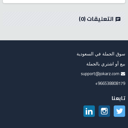
التعليقات
(0)
chat
سوق الجملة في السعودية
بيع أو اشتري بالجملة
support@jokarz.com
966538808179+
تابعنا
تويتر
انستغرام
لينكدين