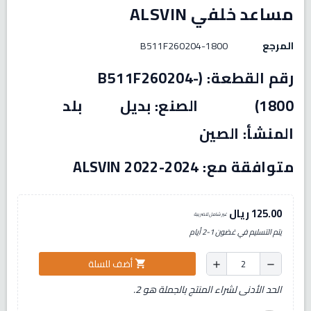
مساعد خلفي ALSVIN
المرجع
B511F260204-1800
رقم القطعة: (B511F260204-
1800) الصنع: بديل بلد
المنشأ: الصين
متوافقة مع: ALSVIN 2022-2024
125.00 ريال
غير شامل للضريبة
يتم التسليم في غضون 1-2 أيام
أضف للسلة
shopping_cart
add
remove
الحد الأدنى لشراء المنتج بالجملة هو 2.