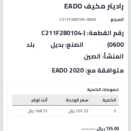
راديتر مكيف EADO
المرجع
C211F280104-0600
رقم القطعة: (C211F280104-
0600) الصنع: بديل بلد
المنشأ: الصين
متوافقة مع: EADO 2020
خصومات الكمية
الكمية
سعر الوحدة
أنت توفر
5
101.25 ريال
168.75 ريال
135.00 ريال
غير شامل للضريبة