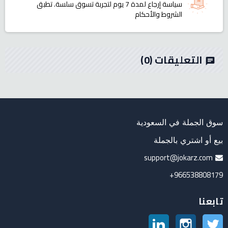
سياسة إرجاع لمدة 7 يوم لتجربة تسوق سلسة. تطبق
الشروط والأحكام
التعليقات
(0)
chat
سوق الجملة في السعودية
بيع أو اشتري بالجملة
support@jokarz.com
966538808179+
تابعنا
تويتر
انستغرام
لينكدين