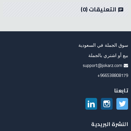
التعليقات
(0)
chat
سوق الجملة في السعودية
بيع أو اشتري بالجملة
support@jokarz.com
966538808179+
تابعنا
تويتر
انستغرام
لينكدين
النشرة البريدية