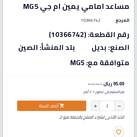
مساعد امامي يمين ام جي MG5
المرجع
10366742
رقم القطعة: (10366742)
الصنع: بديل بلد المنشأ: الصين
متوافقة مع: MG5
95.00 ريال
غير شامل للضريبة
يتم التسليم في غضون 1-2 أيام
أضف للسلة
shopping_cart
add
remove
الحد الأدنى لشراء المنتج بالجملة هو 2.
favorite_border