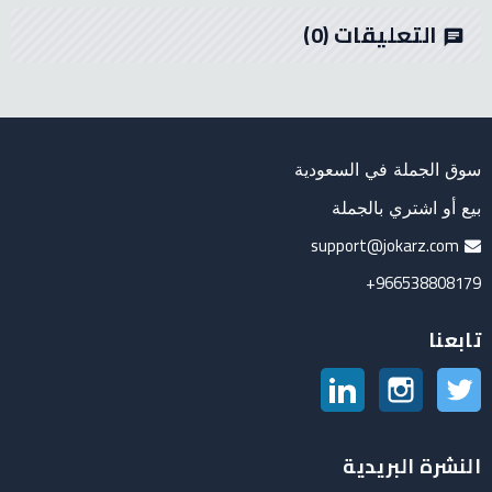
التعليقات
(0)
chat
سوق الجملة في السعودية
بيع أو اشتري بالجملة
support@jokarz.com
966538808179+
تابعنا
تويتر
انستغرام
لينكدين
النشرة البريدية