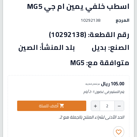
اسطب خلفي يمين ام جي MG5
المرجع
10292138
رقم القطعة: (10292138)
الصنع: بديل بلد المنشأ: الصين
متوافقة مع: MG5
105.00 ريال
غير شامل للضريبة
يتم التسليم في غضون 1-2 أيام
أضف للسلة
shopping_cart
add
remove
الحد الأدنى لشراء المنتج بالجملة هو 2.
favorite_border