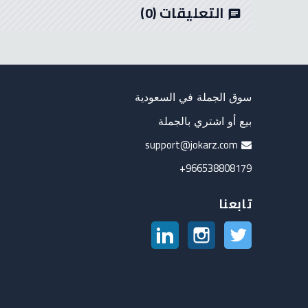
التعليقات
(0)
chat
سوق الجملة في السعودية
بيع أو اشتري بالجملة
support@jokarz.com
966538808179+
تابعنا
تويتر
انستغرام
لينكدين