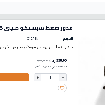
قدور ضغط سبستكو صيني 135 لتر
المرجع
C1248N
قدر ضغط ألمونيوم من سبستكو صنع من الألومنيوم
990.00 ريال
غير شامل للضريبة
يتم التسليم في غضون 1-2 أيام
add
remove
favorite_border