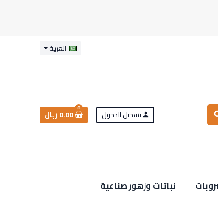
العربية
0
تسجيل الدخول
0.00 ريال
sea
person
روبات
نباتات وزهور صناعية