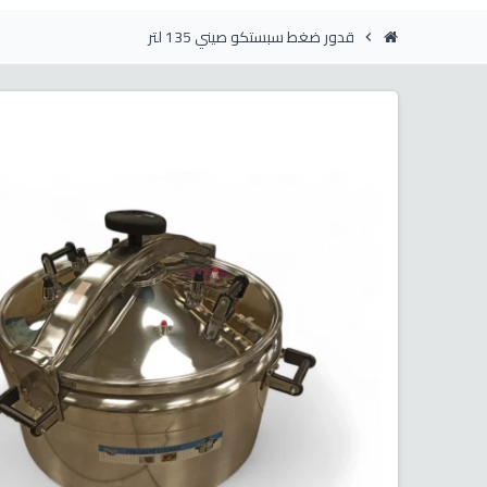
قدور ضغط سبستكو صيني 135 لتر
chevron_right