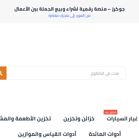
جوكرز – منصة رقمية لشراء وبيع الجملة بين الأعمال
من المورد إلى متجرك مباشرة
rch
قطع غيار
يار السيارات
خزائن وتخزين
تخزين الأطعمة والمش
أدوات المائدة
أدوات القياس والموازين