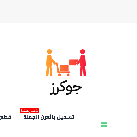
للأعمال فقط
تسجيل بائعين الجملة
قطع غ
view_headline