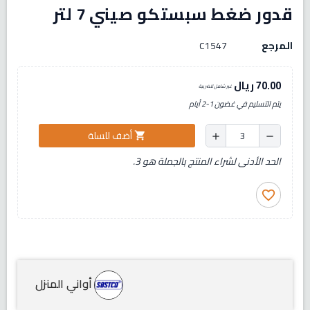
قدور ضغط سبستكو صيني 7 لتر
المرجع
C1547
70.00 ريال
غير شامل للضريبة
يتم التسليم في غضون 1-2 أيام
أضف للسلة
shopping_cart
add
remove
الحد الأدنى لشراء المنتج بالجملة هو 3.
favorite_border
أواني المنزل