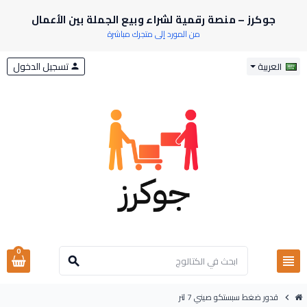
جوكرز – منصة رقمية لشراء وبيع الجملة بين الأعمال
من المورد إلى متجرك مباشرة
تسجيل الدخول
العربية
person
0
view_headline
search
قدور ضغط سبستكو صيني 7 لتر
chevron_right