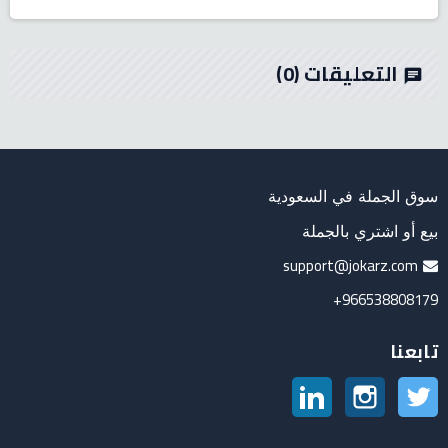
التعليقات
(0)
chat
سوق الجملة في السعودية
بيع أو اشتري بالجملة
support@jokarz.com
966538808179+
تابعنا
تويتر
انستغرام
لينكدين