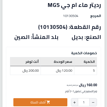
رديتر ماء ام جي MG5
المرجع
10130504
رقم القطعة: (10130504)
الصنع: بديل بلد المنشأ: الصين
خصومات الكمية
الكمية
سعر الوحدة
أنت توفر
5
120.00 ريال
200.00 ريال
160.00 ريال
غير شامل للضريبة
يتم التسليم في غضون 1-2 أيام
أضف للسلة
shopping_cart
add
remove