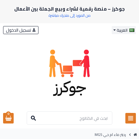
جوكرز – منصة رقمية لشراء وبيع الجملة بين الأعمال
من المورد إلى متجرك مباشرة
تسجيل الدخول
العربية
person
0
view_headline
search
رديتر ماء ام جي MG5
chevron_right